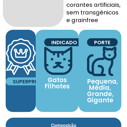
corantes artificiais,
sem transgênicos
e grainfree
INDICADO
PORTE
Gatos
Pequena,
SUPERPREMIUM
Filhotes
Média,
Grande,
Gigante
Composição